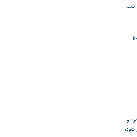
ن است
‌نامه‌ها (Extradition
ود و
 شود،