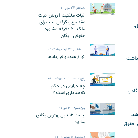
جمعه, 23 مهر 00
اثبات مالکیت | روش اثبات
عقد بیع و گرفتن سند برای
ل،
ملک | 5 دقیقه مشاوره
حقوقی رایگان
سه‌شنبه, 26 اردیبهشت 02
انواع عقود و قراردادها
زداشت
پنج‌شنبه, 21 اردیبهشت 02
چه جرایمی در حکم
اه و
کلاهبرداری است ؟
پنج‌شنبه, 30 تیر 01
شد.
لیست 12 تایی بهترین وکلای
مشهد
ر حقوق
دوشنبه, 01 شهریور 00