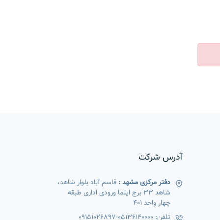
آدرس شرکت
دفتر مرکزی مشهد :
قاسم آباد بلوار شاهد،
شاهد 33 برج ایلما ورودی اداری طبقه
چهار واحد 401
تلفن:
05136140000
-
09151026897