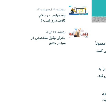
پنج‌شنبه, 21 اردیبهشت 02
چه جرایمی در حکم
کلاهبرداری است ؟
یکشنبه, 25 تیر 02
معرفی وکیل متخصص در
سراسر کشور
عمولاً
 کنند.
ا به
 کند.
ری
د.