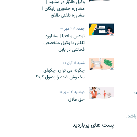
وکیل طلاق در مشهد |
مشاوره حضوری رایگان |
مشاوره تلفنی طلاق
جمعه, 23 مهر 00
توهین و افترا | مشاوره
تلفنی با وکیل متخصص
فحاشی در بابل
شنبه, 01 آبان 00
چگونه می توان چکهای
مخدوش شده را وصول کرد؟
:
دوشنبه, 12 مهر 00
حق طلاق
باشد.
پست های پربازدید