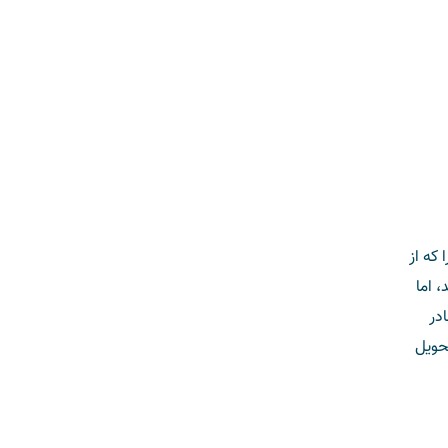
که از
 اما
در
تحویل