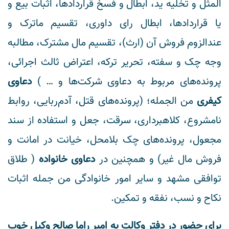
المثل و تخلیه ید، ابطال و فسخ قراردادها، اثبات بیع و
یا قراردادها، ابطال رای داوری، تقسیم ماترک و
عندالزوم فروش آن (ارث)، تقسیم مال مشترک، مطالبه
وجه چک و سفته، تحریر ترکه، اعتراض ثالث اجرائی،
پرونده‌های مربوط به دعاوی شرکت‌ها و … )
دعاوی
کیفری
من الجمله؛ (پرونده‌های قتل، آدم‌ربایی، روابط
نامشروع، کلاهبرداری، سرقت، جعل و استفاده از سند
مجعول، پرونده‌های چک بلامحل، خیانت در امانت و
فروش مال غیر) و همچنین در
دعاوی خانواده
( طلاق
توافقی مشهد و سایر امور خانوادگی من جمله اثبات
نکاح و نسب، نفقه و تمکین.
برای حضور در دفتر وکالت به امیر راما صالح وکیل خوب