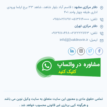
دفتر مرکزی مشهد :
قاسم آباد بلوار شاهد، شاهد 33 برج ایلما ورودی
اداری طبقه چهار واحد 401
تلفن:
05136140000
-
09151026897
دفتر مرکزی تهران
تلفن:
02122221663
-
09129170468
ایمیل:
info[@]vakilnovin.ir
تمامی حقوق مادی و معنوی این سایت متعلق به سایت وکیل نوین می باشد
و هرگونه کپی برداری غیر قانونی محسوب خواهد شد .