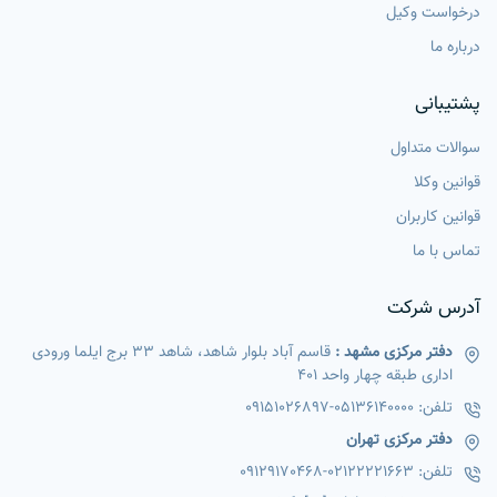
درخواست وکیل
درباره ما
پشتیبانی
سوالات متداول
قوانین وکلا
قوانین کاربران
تماس با ما
آدرس شرکت
دفتر مرکزی مشهد :
قاسم آباد بلوار شاهد، شاهد 33 برج ایلما ورودی
اداری طبقه چهار واحد 401
تلفن:
05136140000
-
09151026897
دفتر مرکزی تهران
تلفن:
02122221663
-
09129170468