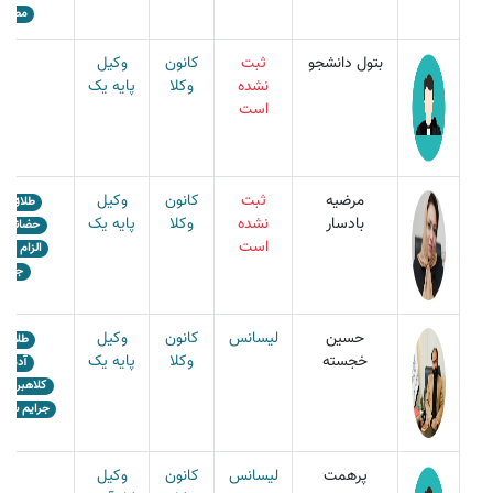
مطالبه
بتول دانشجو
ثبت
کانون
وکیل
نشده
وکلا
پایه یک
است
مرضیه
ثبت
کانون
وکیل
طلاق
بادسار
نشده
وکلا
پایه یک
حضانت
است
الزام به 
جعل
حسین
لیسانس
کانون
وکیل
طلاق
خجسته
وکلا
پایه یک
آدم رب
کلاهبردار
جرایم سیا
پرهمت
لیسانس
کانون
وکیل