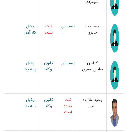
سرمزده
معصومه
لیسانس
ثبت
وکیل
جابری
نشده
کار آموز
کتایون
لیسانس
کانون
وکیل
حاجی صفری
وکلا
پایه یک
وحید ملازاده
ثبت
کانون
وکیل
مل
ایابی
نشده
وکلا
پایه یک
است