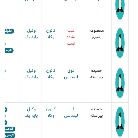
معصومه
ثبت
کانون
وکیل
حقوقی
رضوی
نشده
وکلا
پایه یک
طل
است
است
الزام به 
حمیده
فوق
کانون
وکیل
قذف
پیراسته
لیسانس
وکلا
پایه یک
حمیده
فوق
کانون
وکیل
جعل
پیراسته
لیسانس
وکلا
پایه یک
قذف
ضرب 
کلاهبرداری
توهین و ف