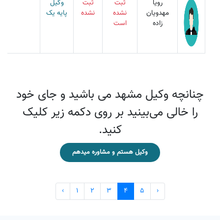
رویا
ثبت
ثبت
وکیل
مهدویان
نشده
نشده
پایه یک
زاده
است
چنانچه وکیل مشهد می باشید و جای خود
را خالی می‌بینید بر روی دکمه زیر کلیک
کنید.
وکیل هستم و مشاوره میدهم
‹
1
2
3
4
5
›