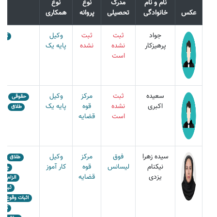
نام و نام
مدرک
نوع
نوع
عکس
خانوادگی
تحصیلی
پروانه
همکاری
تخ
جواد
ثبت
ثبت
وکیل
کلاه
پرهیزکار
نشده
نشده
پایه یک
است
سعیده
ثبت
مرکز
وکیل
حقوقی
کی
اکبری
نشده
قوه
پایه یک
طلاق
م
است
قضایه
سیده زهرا
فوق
مرکز
وکیل
طلاق
ت
نیکنام
لیسانس
قوه
کار آموز
چک و
یزدی
قضایه
الزام به
ثبت نک
اثبات وقوع بیع
کلاه