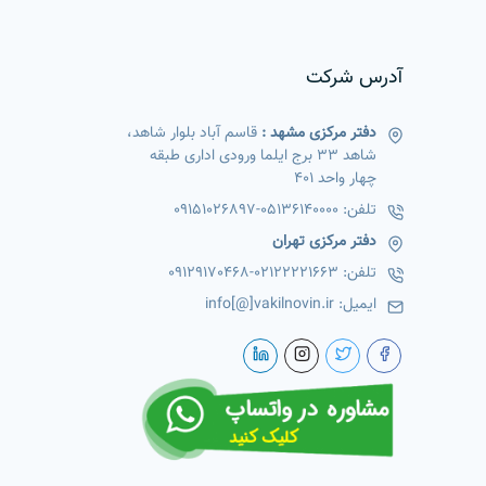
آدرس شرکت
دفتر مرکزی مشهد :
قاسم آباد بلوار شاهد،
شاهد 33 برج ایلما ورودی اداری طبقه
چهار واحد 401
تلفن:
05136140000
-
09151026897
دفتر مرکزی تهران
تلفن:
02122221663
-
09129170468
ایمیل:
info[@]vakilnovin.ir