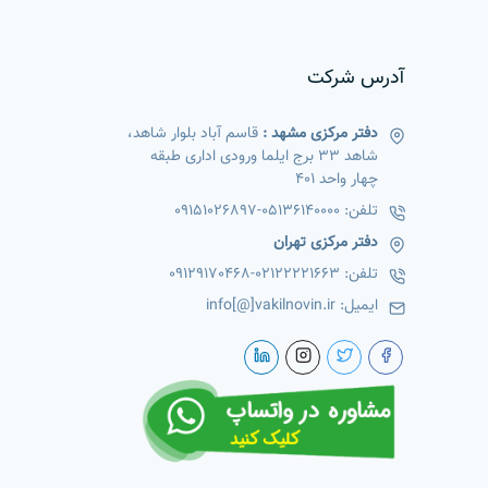
آدرس شرکت
دفتر مرکزی مشهد :
قاسم آباد بلوار شاهد،
شاهد 33 برج ایلما ورودی اداری طبقه
چهار واحد 401
تلفن:
05136140000
-
09151026897
دفتر مرکزی تهران
تلفن:
02122221663
-
09129170468
ایمیل:
info[@]vakilnovin.ir