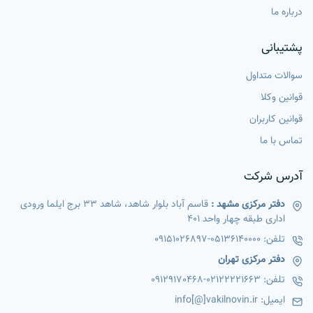
درباره ما
پشتیبانی
سوالات متداول
قوانین وکلا
قوانین کاربران
تماس با ما
آدرس شرکت
دفتر مرکزی مشهد :
قاسم آباد بلوار شاهد، شاهد 33 برج ایلما ورودی
اداری طبقه چهار واحد 401
تلفن:
05136140000
-
09151026897
دفتر مرکزی تهران
تلفن:
02122221663
-
09129170468
ایمیل:
info[@]vakilnovin.ir