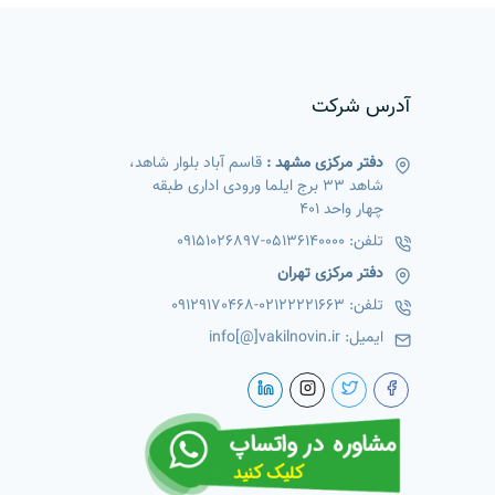
آدرس شرکت
دفتر مرکزی مشهد :
قاسم آباد بلوار شاهد،
شاهد 33 برج ایلما ورودی اداری طبقه
چهار واحد 401
تلفن:
05136140000
-
09151026897
دفتر مرکزی تهران
تلفن:
02122221663
-
09129170468
ایمیل:
info[@]vakilnovin.ir