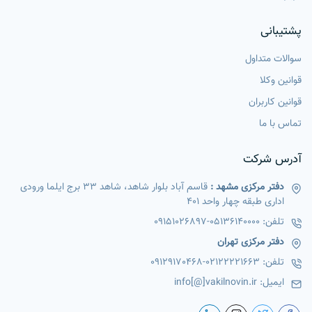
پشتیبانی
سوالات متداول
قوانین وکلا
قوانین کاربران
تماس با ما
آدرس شرکت
دفتر مرکزی مشهد :
قاسم آباد بلوار شاهد، شاهد 33 برج ایلما ورودی
اداری طبقه چهار واحد 401
تلفن:
05136140000
-
09151026897
دفتر مرکزی تهران
تلفن:
02122221663
-
09129170468
ایمیل:
info[@]vakilnovin.ir