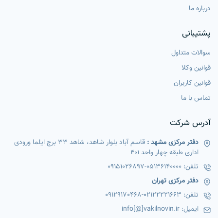
درباره ما
پشتیبانی
سوالات متداول
قوانین وکلا
قوانین کاربران
تماس با ما
آدرس شرکت
دفتر مرکزی مشهد :
قاسم آباد بلوار شاهد، شاهد 33 برج ایلما ورودی
اداری طبقه چهار واحد 401
تلفن:
05136140000
-
09151026897
دفتر مرکزی تهران
تلفن:
02122221663
-
09129170468
ایمیل:
info[@]vakilnovin.ir