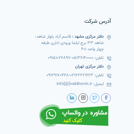
آدرس شرکت
دفتر مرکزی مشهد :
قاسم آباد بلوار شاهد،
شاهد 33 برج ایلما ورودی اداری طبقه
چهار واحد 401
تلفن:
05136140000
-
09151026897
دفتر مرکزی تهران
تلفن:
02122221663
-
09129170468
ایمیل:
info[@]vakilnovin.ir