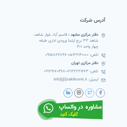
آدرس شرکت
دفتر مرکزی مشهد :
قاسم آباد بلوار شاهد،
شاهد 33 برج ایلما ورودی اداری طبقه
چهار واحد 401
تلفن:
05136140000
-
09151026897
دفتر مرکزی تهران
تلفن:
02122221663
-
09129170468
ایمیل:
info[@]vakilnovin.ir