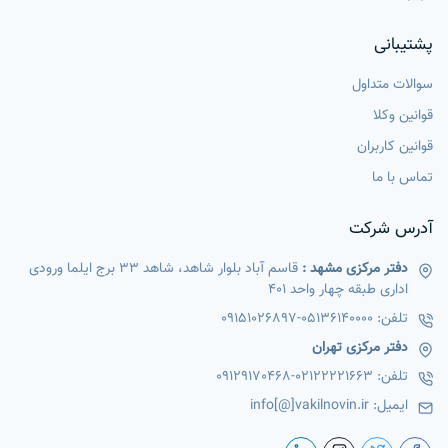
پشتیبانی
سوالات متداول
قوانین وکلا
قوانین کاربران
تماس با ما
آدرس شرکت
دفتر مرکزی مشهد :
قاسم آباد بلوار شاهد، شاهد 33 برج ایلما ورودی
اداری طبقه چهار واحد 401
تلفن:
05136140000
-
09151026897
دفتر مرکزی تهران
تلفن:
02122221663
-
09129170468
ایمیل:
info[@]vakilnovin.ir