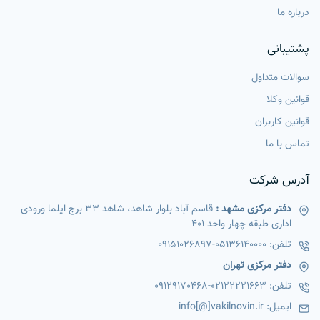
درباره ما
پشتیبانی
سوالات متداول
قوانین وکلا
قوانین کاربران
تماس با ما
آدرس شرکت
دفتر مرکزی مشهد :
قاسم آباد بلوار شاهد، شاهد 33 برج ایلما ورودی
اداری طبقه چهار واحد 401
تلفن:
05136140000
-
09151026897
دفتر مرکزی تهران
تلفن:
02122221663
-
09129170468
ایمیل:
info[@]vakilnovin.ir