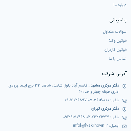
درباره ما
پشتیبانی
سوالات متداول
قوانین وکلا
قوانین کاربران
تماس با ما
آدرس شرکت
دفتر مرکزی مشهد :
قاسم آباد بلوار شاهد، شاهد 33 برج ایلما ورودی
اداری طبقه چهار واحد 401
تلفن:
05136140000
-
09151026897
دفتر مرکزی تهران
تلفن:
02122221663
-
09129170468
ایمیل:
info[@]vakilnovin.ir