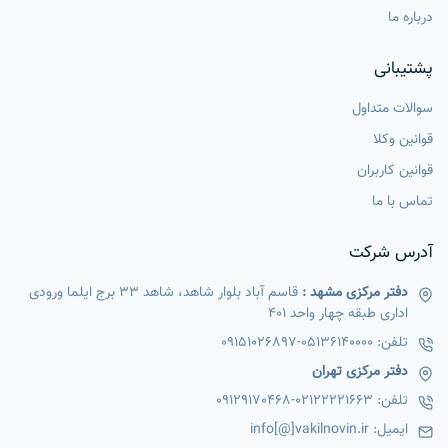
درباره ما
پشتیبانی
سوالات متداول
قوانین وکلا
قوانین کاربران
تماس با ما
آدرس شرکت
دفتر مرکزی مشهد :
قاسم آباد بلوار شاهد، شاهد 33 برج ایلما ورودی
اداری طبقه چهار واحد 401
تلفن:
05136140000
-
09151026897
دفتر مرکزی تهران
تلفن:
02122221663
-
09129170468
ایمیل:
info[@]vakilnovin.ir