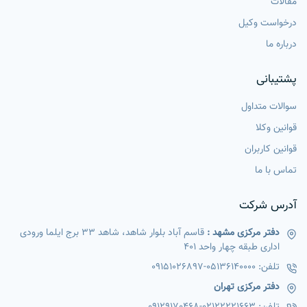
مقالات
درخواست وکیل
درباره ما
پشتیبانی
سوالات متداول
قوانین وکلا
قوانین کاربران
تماس با ما
آدرس شرکت
دفتر مرکزی مشهد :
قاسم آباد بلوار شاهد، شاهد 33 برج ایلما ورودی
اداری طبقه چهار واحد 401
تلفن:
05136140000
-
09151026897
دفتر مرکزی تهران