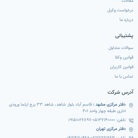
مقالات
درخواست وکیل
درباره ما
پشتیبانی
سوالات متداول
قوانین وکلا
قوانین کاربران
تماس با ما
آدرس شرکت
دفتر مرکزی مشهد :
قاسم آباد بلوار شاهد، شاهد 33 برج ایلما ورودی
اداری طبقه چهار واحد 401
تلفن:
05136140000
-
09151026897
دفتر مرکزی تهران