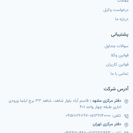
مقالات
درخواست وکیل
درباره ما
پشتیبانی
سوالات متداول
قوانین وکلا
قوانین کاربران
تماس با ما
آدرس شرکت
دفتر مرکزی مشهد :
قاسم آباد بلوار شاهد، شاهد 33 برج ایلما ورودی
اداری طبقه چهار واحد 401
تلفن:
05136140000
-
09151026897
دفتر مرکزی تهران