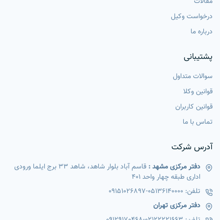
مقالات
درخواست وکیل
درباره ما
پشتیبانی
سوالات متداول
قوانین وکلا
قوانین کاربران
تماس با ما
آدرس شرکت
دفتر مرکزی مشهد :
قاسم آباد بلوار شاهد، شاهد 33 برج ایلما ورودی
اداری طبقه چهار واحد 401
تلفن:
05136140000
-
09151026897
دفتر مرکزی تهران