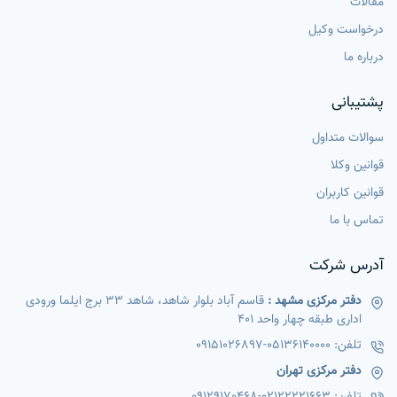
مقالات
درخواست وکیل
درباره ما
پشتیبانی
سوالات متداول
قوانین وکلا
قوانین کاربران
تماس با ما
آدرس شرکت
دفتر مرکزی مشهد :
قاسم آباد بلوار شاهد، شاهد 33 برج ایلما ورودی
اداری طبقه چهار واحد 401
تلفن:
05136140000
-
09151026897
دفتر مرکزی تهران