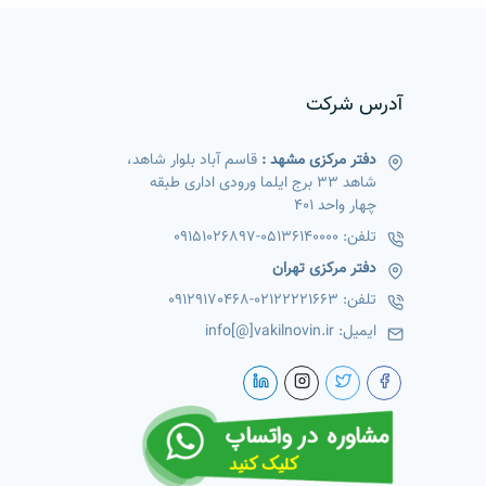
آدرس شرکت
دفتر مرکزی مشهد :
قاسم آباد بلوار شاهد،
شاهد 33 برج ایلما ورودی اداری طبقه
چهار واحد 401
تلفن:
05136140000
-
09151026897
دفتر مرکزی تهران
تلفن:
02122221663
-
09129170468
ایمیل:
info[@]vakilnovin.ir