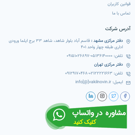
قوانین کاربران
تماس با ما
آدرس شرکت
دفتر مرکزی مشهد :
قاسم آباد بلوار شاهد، شاهد 33 برج ایلما ورودی
اداری طبقه چهار واحد 401
تلفن:
05136140000
-
09151026897
دفتر مرکزی تهران
تلفن:
02122221663
-
09129170468
ایمیل:
info[@]vakilnovin.ir