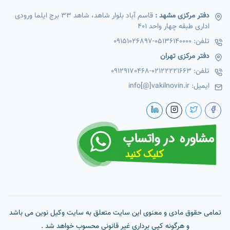
دفتر مرکزی مشهد :
قاسم آباد بلوار شاهد، شاهد 33 برج ایلما ورودی
اداری طبقه چهار واحد 401
تلفن:
05136140000
-
09151026897
دفتر مرکزی تهران
تلفن:
02122221663
-
09129170468
ایمیل:
info[@]vakilnovin.ir
تمامی حقوق مادی و معنوی این سایت متعلق به سایت وکیل نوین می باشد
و هرگونه کپی برداری غیر قانونی محسوب خواهد شد .