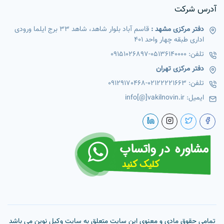
آدرس شرکت
دفتر مرکزی مشهد :
قاسم آباد بلوار شاهد، شاهد 33 برج ایلما ورودی
اداری طبقه چهار واحد 401
تلفن:
05136140000
-
09151026897
دفتر مرکزی تهران
تلفن:
02122221663
-
09129170468
ایمیل:
info[@]vakilnovin.ir
تمامی حقوق مادی و معنوی این سایت متعلق به سایت وکیل نوین می باشد