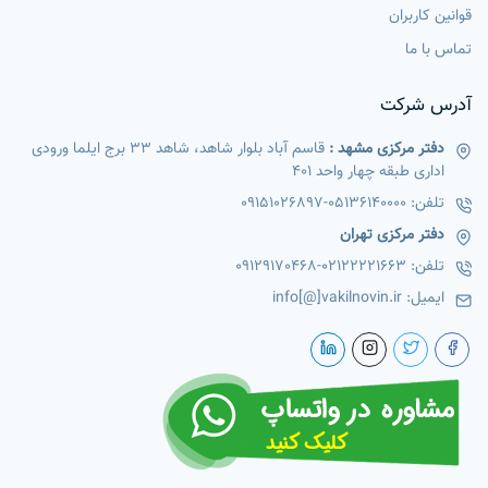
قوانین کاربران
تماس با ما
آدرس شرکت
دفتر مرکزی مشهد :
قاسم آباد بلوار شاهد، شاهد 33 برج ایلما ورودی
اداری طبقه چهار واحد 401
تلفن:
05136140000
-
09151026897
دفتر مرکزی تهران
تلفن:
02122221663
-
09129170468
ایمیل:
info[@]vakilnovin.ir