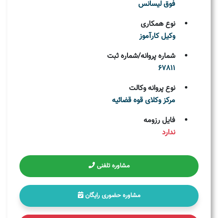
فوق لیسانس
نوع همکاری
وکیل کارآموز
شماره پروانه/شماره ثبت
67811
نوع پروانه وکالت
مركز وکلای قوه قضائيه
فایل رزومه
ندارد
مشاوره تلفنی
مشاوره حضوری رایگان