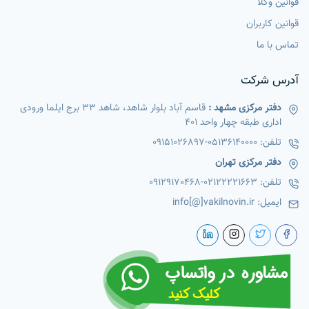
قوانین وکلا
قوانین کاربران
تماس با ما
آدرس شرکت
دفتر مرکزی مشهد :
قاسم آباد بلوار شاهد، شاهد 33 برج ایلما ورودی
اداری طبقه چهار واحد 401
تلفن:
05136140000
-
09151026897
دفتر مرکزی تهران
تلفن:
02122221663
-
09129170468
ایمیل:
info[@]vakilnovin.ir