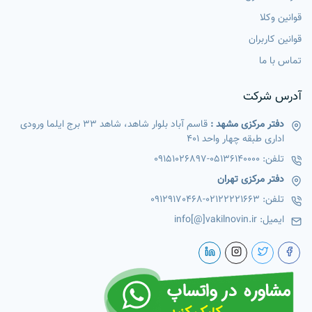
قوانین وکلا
قوانین کاربران
تماس با ما
آدرس شرکت
دفتر مرکزی مشهد :
قاسم آباد بلوار شاهد، شاهد 33 برج ایلما ورودی
اداری طبقه چهار واحد 401
تلفن:
05136140000
-
09151026897
دفتر مرکزی تهران
تلفن:
02122221663
-
09129170468
ایمیل:
info[@]vakilnovin.ir