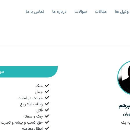
وکیل ها
مقالات
سوالات
درباره ما
تماس با ما
مه
ملک
جعل
خیانت در امانت
پرهم
رابطه نامشروع
قتل
ران
چک و سفته
ه یک
حق کسب و پیشه و تجارت
ابطال معامله