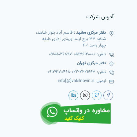
آدرس شرکت
دفتر مرکزی مشهد :
قاسم آباد بلوار شاهد،
شاهد 33 برج ایلما ورودی اداری طبقه
چهار واحد 401
تلفن:
05136140000
-
09151026897
دفتر مرکزی تهران
تلفن:
02122221663
-
09129170468
ایمیل:
info[@]vakilnovin.ir