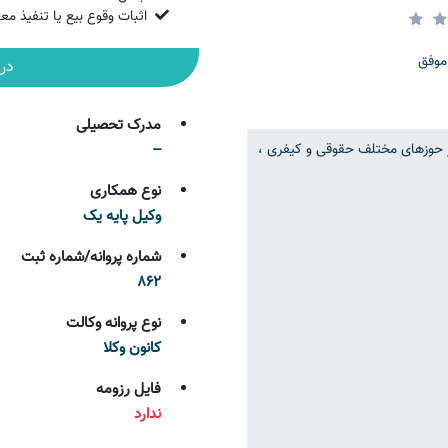
اثبات وقوع بیع یا تنفیذ معا
درب
مدرک تحصیلی
--
نوع همکاری
وکیل پایه یک
شماره پروانه/شماره ثبت
862
نوع پروانه وکالت
کانون وکلا
فایل رزومه
ندارد