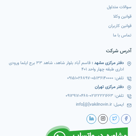
سوالات متداول
قوانین وکلا
قوانین کاربران
تماس با ما
آدرس شرکت
دفتر مرکزی مشهد :
قاسم آباد بلوار شاهد، شاهد 33 برج ایلما ورودی
اداری طبقه چهار واحد 401
تلفن:
05136140000
-
09151026897
دفتر مرکزی تهران
تلفن:
02122221663
-
09129170468
ایمیل:
info[@]vakilnovin.ir