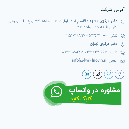
آدرس شرکت
دفتر مرکزی مشهد :
قاسم آباد بلوار شاهد، شاهد 33 برج ایلما ورودی
اداری طبقه چهار واحد 401
تلفن:
05136140000
-
09151026897
دفتر مرکزی تهران
تلفن:
02122221663
-
09129170468
ایمیل:
info[@]vakilnovin.ir