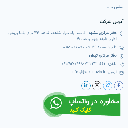
تماس با ما
آدرس شرکت
دفتر مرکزی مشهد :
قاسم آباد بلوار شاهد، شاهد 33 برج ایلما ورودی
اداری طبقه چهار واحد 401
تلفن:
05136140000
-
09151026897
دفتر مرکزی تهران
تلفن:
02122221663
-
09129170468
ایمیل:
info[@]vakilnovin.ir