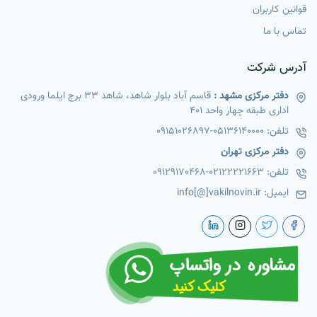
قوانین کاربران
تماس با ما
آدرس شرکت
دفتر مرکزی مشهد :
قاسم آباد بلوار شاهد، شاهد 33 برج ایلما ورودی
اداری طبقه چهار واحد 401
تلفن:
05136140000
-
09151026897
دفتر مرکزی تهران
تلفن:
02122221663
-
09129170468
ایمیل:
info[@]vakilnovin.ir