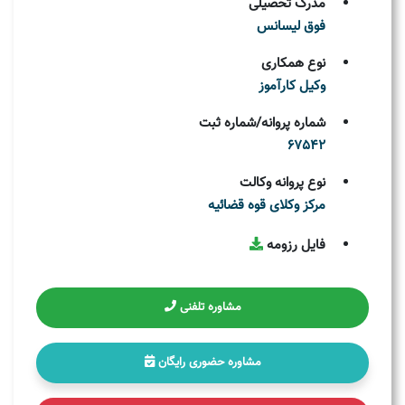
مدرک تحصیلی
فوق لیسانس
نوع همکاری
وکیل کارآموز
شماره پروانه/شماره ثبت
67542
نوع پروانه وکالت
مركز وکلای قوه قضائيه
فایل رزومه
مشاوره تلفنی
مشاوره حضوری رایگان