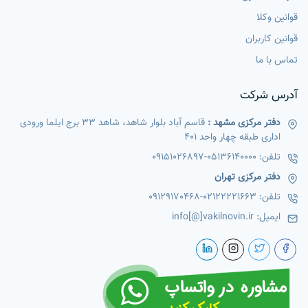
قوانین وکلا
قوانین کاربران
تماس با ما
آدرس شرکت
دفتر مرکزی مشهد :
قاسم آباد بلوار شاهد، شاهد 33 برج ایلما ورودی
اداری طبقه چهار واحد 401
تلفن:
05136140000
-
09151026897
دفتر مرکزی تهران
تلفن:
02122221663
-
09129170468
ایمیل:
info[@]vakilnovin.ir