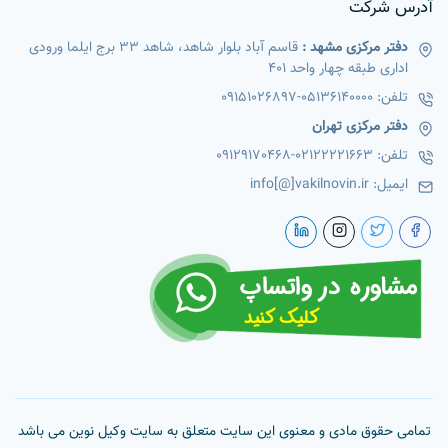
آدرس شرکت
دفتر مرکزی مشهد :
قاسم آباد بلوار شاهد، شاهد 33 برج ایلما ورودی
اداری طبقه چهار واحد 401
تلفن:
05136140000
-
09151026897
دفتر مرکزی تهران
تلفن:
02122221663
-
09129170468
ایمیل:
info[@]vakilnovin.ir
تمامی حقوق مادی و معنوی این سایت متعلق به سایت وکیل نوین می باشد