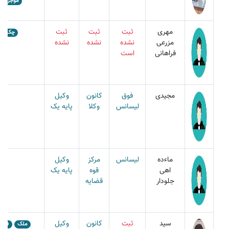
موجر و م
مهری
ثبت
ثبت
ثبت
چک و س
مزرعی
نشده
نشده
نشده
فراهانی
است
مجیدی
فوق
کانون
وکیل
لیسانس
وکلا
پایه یک
ماءده
لیسانس
مرکز
وکیل
اهی
قوه
پایه یک
جلودار
قضایه
سید
ثبت
کانون
وکیل
ملک
فروش