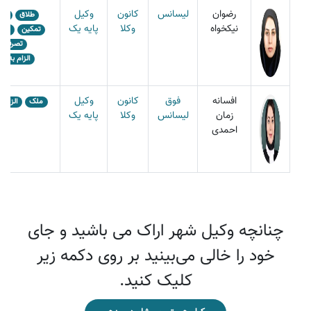
رضوان
لیسانس
کانون
وکیل
طلاق
مل
نیکخواه
وکلا
پایه یک
تمکین
خیا
تصرف عد
الزام به ت
افسانه
فوق
کانون
وکیل
ملک
الزام 
زمان
لیسانس
وکلا
پایه یک
احمدی
چنانچه وکیل شهر اراک می باشید و جای
خود را خالی می‌بینید بر روی دکمه زیر
کلیک کنید.