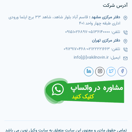
آدرس شرکت
دفتر مرکزی مشهد :
قاسم آباد بلوار شاهد، شاهد 33 برج ایلما ورودی
اداری طبقه چهار واحد 401
تلفن:
05136140000
-
09151026897
دفتر مرکزی تهران
تلفن:
02122221663
-
09129170468
ایمیل:
info[@]vakilnovin.ir
تمامی حقوق مادی و معنوی این سایت متعلق به سایت وکیل نوین می باشد