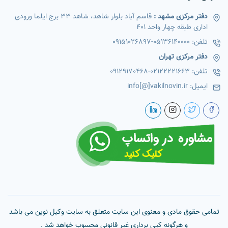
دفتر مرکزی مشهد :
قاسم آباد بلوار شاهد، شاهد 33 برج ایلما ورودی
اداری طبقه چهار واحد 401
تلفن:
05136140000
-
09151026897
دفتر مرکزی تهران
تلفن:
02122221663
-
09129170468
ایمیل:
info[@]vakilnovin.ir
تمامی حقوق مادی و معنوی این سایت متعلق به سایت وکیل نوین می باشد
و هرگونه کپی برداری غیر قانونی محسوب خواهد شد .