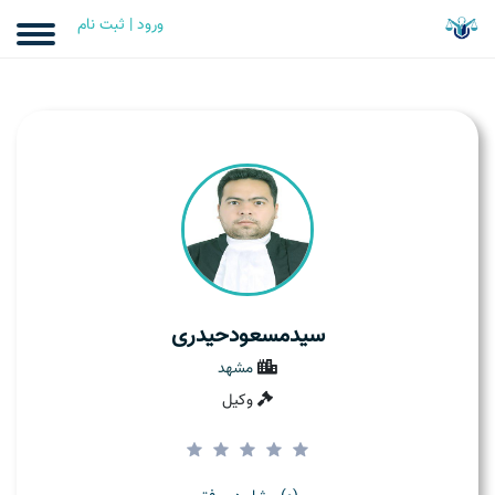
ورود | ثبت نام
سید‌مسعودحیدری
مشهد
وکیل