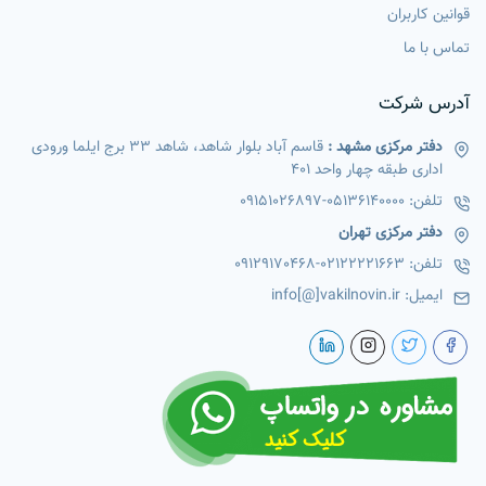
قوانین کاربران
تماس با ما
آدرس شرکت
دفتر مرکزی مشهد :
قاسم آباد بلوار شاهد، شاهد 33 برج ایلما ورودی
اداری طبقه چهار واحد 401
تلفن:
05136140000
-
09151026897
دفتر مرکزی تهران
تلفن:
02122221663
-
09129170468
ایمیل:
info[@]vakilnovin.ir