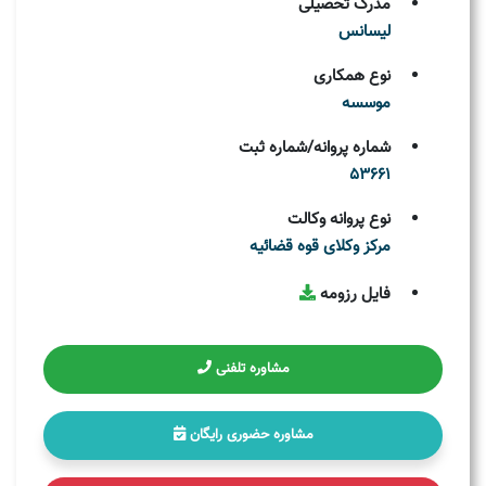
مدرک تحصیلی
لیسانس
نوع همکاری
موسسه
شماره پروانه/شماره ثبت
53661
نوع پروانه وکالت
مركز وکلای قوه قضائيه
فایل رزومه
مشاوره تلفنی
مشاوره حضوری رایگان